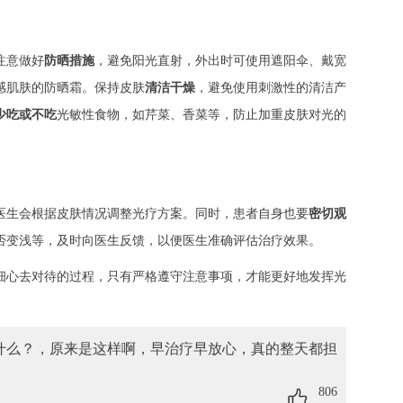
注意做好
防晒措施
，避免阳光直射，外出时可使用遮阳伞、戴宽
感肌肤的防晒霜。保持皮肤
清洁干燥
，避免使用刺激性的清洁产
少吃或不吃
光敏性食物，如芹菜、香菜等，防止加重皮肤对光的
医生会根据皮肤情况调整光疗方案。同时，患者自身也要
密切观
否变浅等，及时向医生反馈，以便医生准确评估治疗效果。
心去对待的过程，只有严格遵守注意事项，才能更好地发挥光
什么？
，原来是这样啊，早治疗早放心，真的整天都担
806