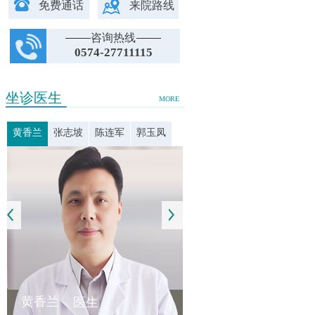
免费通话
来院路线
咨询热线
0574-27711115
坐诊医生
MORE
黄香兰
张志坡
陈连军
郭玉凤
黄香兰
医生