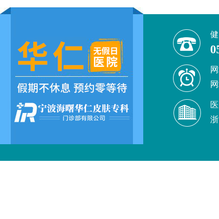
健
0
网
网
医
浙