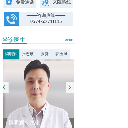
免费通话
来院路线
咨询热线
0574-27711115
坐诊医生
MORE
魏明辉
张志坡
张赞
郭玉凤
魏明辉
医生