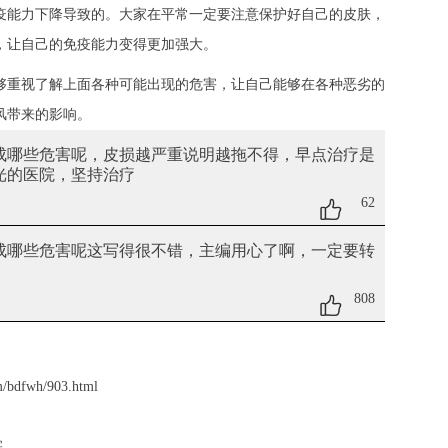
疫能力下降导致的。大家在平常一定要注意保护好自己的皮肤，
，让自己的免疫能力变得更加强大。
够重视了解上面各种可能出现的危害，让自己能够在各种恶劣的
风带来的影响。
造成哪些危害呢
，皮损越严重说明越拖不得，早点治疗是
激光的医院，坚持治疗
62
造成哪些危害呢
这写得很不错，主编用心了啊，一定要转
808
m/bdfwh/903.html
害