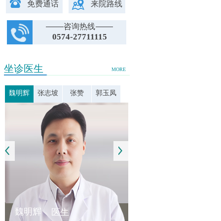
免费通话
来院路线
咨询热线
0574-27711115
坐诊医生
MORE
魏明辉
张志坡
张赞
郭玉凤
魏明辉
医生