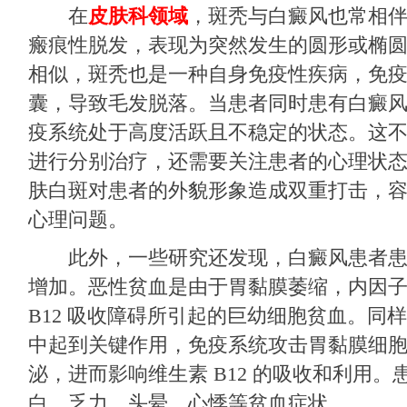
在
皮肤科领域
，斑秃与白癜风也常相
瘢痕性脱发，表现为突然发生的圆形或椭
相似，斑秃也是一种自身免疫性疾病，免
囊，导致毛发脱落。当患者同时患有白癜
疫系统处于高度活跃且不稳定的状态。这
进行分别治疗，还需要关注患者的心理状
肤白斑对患者的外貌形象造成双重打击，
心理问题。
此外，一些研究还发现，白癜风患者
增加。恶性贫血是由于胃黏膜萎缩，内因
B12 吸收障碍所引起的巨幼细胞贫血。同
中起到关键作用，免疫系统攻击胃黏膜细
泌，进而影响维生素 B12 的吸收和利用
白、乏力、头晕、心悸等贫血症状。