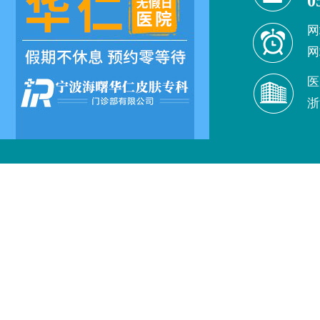
0
网
网
医
浙