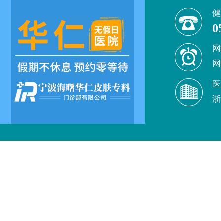
健
0
网
网
医
浙