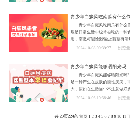
青少年白癜风吃南瓜有什么
青少年白癜风吃南瓜有什么作
瓜是日常生活中经常会吃的一种
用，南瓜籽能除湿驱虫;藤蔓有清热
[全文]
2024-10-08 09:39:27
浏览量
青少年白癜风能够晒阳光吗
青少年白癜风能够晒阳光吗?
是一种产生在皮肤的慢性疾病，
大，假如在生活当中不注意做好
的...
[全文]
2024-10-06 10:38:46
浏览量
共
23
页
224
条
首页
1
2
3
4
5
6
7
8
9
10
11