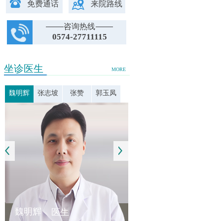
免费通话
来院路线
咨询热线
0574-27711115
坐诊医生
MORE
魏明辉
张志坡
张赞
郭玉凤
魏明辉
医生