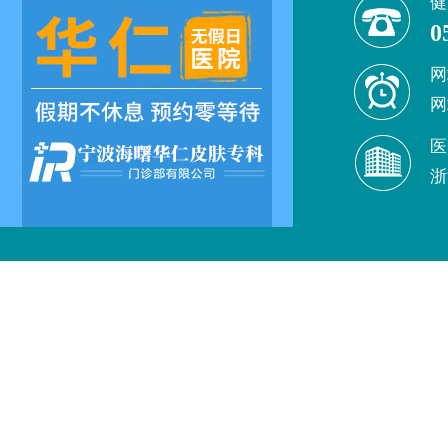
健
0
网
网
医
浙