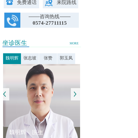
免费通话
来院路线
咨询热线
0574-27711115
坐诊医生
MORE
魏明辉
张志坡
张赞
郭玉凤
魏明辉
医生