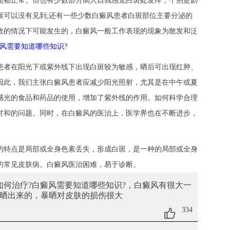
能都正常。但也有少数部分病人自我感觉白斑处发痒，个别是剧
候可以没有见到;还有一些少数白癜风患者白斑部位主要分泌的
数的情况下可能发生的，白癜风一般工作表现的现象为散发和泛
风需要知道哪些知识?
者在阳光下或紫外线下出现白斑较为敏感，晒后可出现红肿、
因此，我们主张白癜风患者应减少阳光照射，尤其是在中午或夏
感光的食品和药品的使用，增加了紫外线的作用。如何科学合理
讨和的问题。同时，在白癜风的医治上，医学界也在不断进步，
的特点是局部或全身色素丢失，形成白斑，是一种的局部或全身
的常见皮肤病。白癜风医治困难，易于诊断。
该如何治疗?白癜风需要知道哪些知识?
，白癜风有很大一
晒出来的，暴晒对皮肤的损伤很大
334