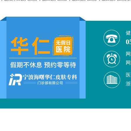
健
0
网
网
医
浙