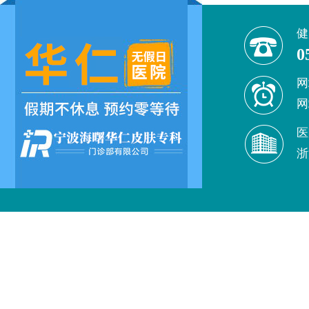
健
0
网
网
医
浙