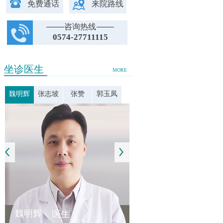
免费通话
来院路线
咨询热线
0574-27711115
坐诊医生
MORE
魏明辉
张志坡
张赞
郭玉凤
魏明辉
医生