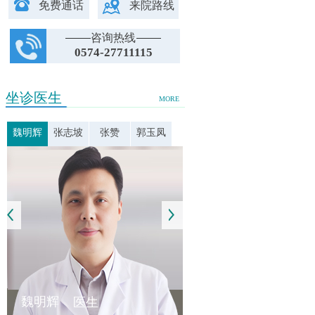
免费通话
来院路线
咨询热线
0574-27711115
坐诊医生
MORE
魏明辉
张志坡
张赞
郭玉凤
魏明辉
医生